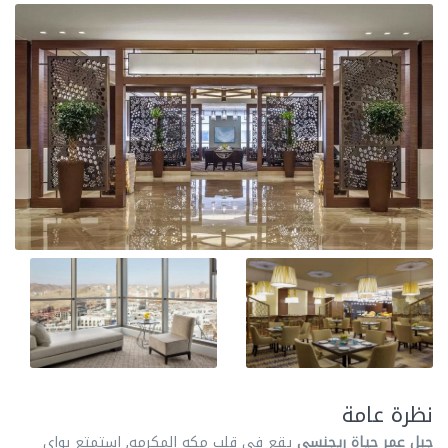
نظرة عامة
جبل عمر حياة ريجنسي
يقع في قلب مكه المكرمه, استمتع بواي