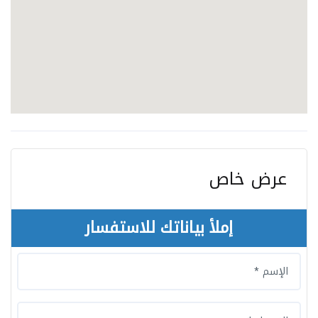
عرض خاص
إملأ بياناتك للاستفسار