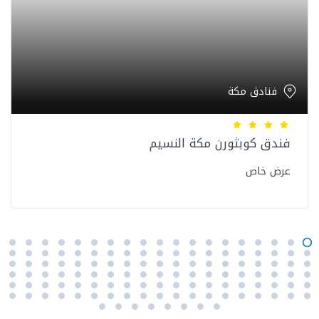
فنادق مكة
فندق كوبثورن مكة النسيم
عرض خاص