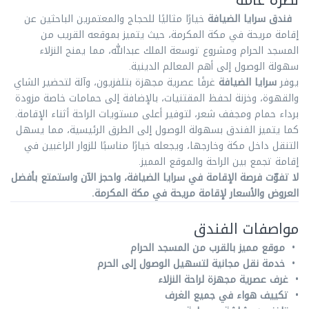
نظرة عامة
فندق سرايا الضيافة
خيارًا مثاليًا للحجاج والمعتمرين الباحثين عن
إقامة مريحة في مكة المكرمة، حيث يتميز بموقعه القريب من
المسجد الحرام ومشروع توسعة الملك عبدالله، مما يمنح النزلاء
سهولة الوصول إلى أهم المعالم الدينية.
يوفر
سرايا الضيافة
غرفًا عصرية مجهزة بتلفزيون، وآلة لتحضير الشاي
والقهوة، وخزنة لحفظ المقتنيات، بالإضافة إلى حمامات خاصة مزودة
برداء حمام ومجفف شعر، لتوفير أعلى مستويات الراحة أثناء الإقامة.
كما يتميز الفندق بسهولة الوصول إلى الطرق الرئيسية، مما يسهل
التنقل داخل مكة وخارجها، ويجعله خيارًا مناسبًا للزوار الراغبين في
إقامة تجمع بين الراحة والموقع المميز.
لا تفوّت فرصة الإقامة في سرايا الضيافة، واحجز الآن واستمتع بأفضل
العروض والأسعار لإقامة مريحة في مكة المكرمة.
مواصفات الفندق
• موقع مميز بالقرب من المسجد الحرام
• خدمة نقل مجانية لتسهيل الوصول إلى الحرم
• غرف عصرية مجهزة لراحة النزلاء
• تكييف هواء في جميع الغرف