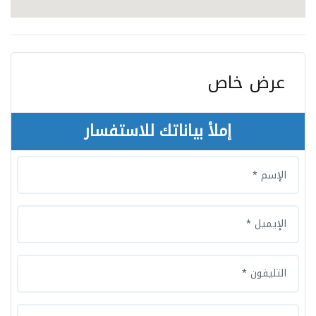
عرض خاص
إملأ بياناتك للاستفسار