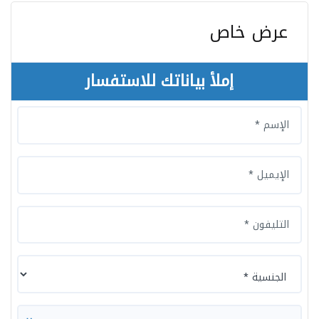
عرض خاص
إملأ بياناتك للاستفسار