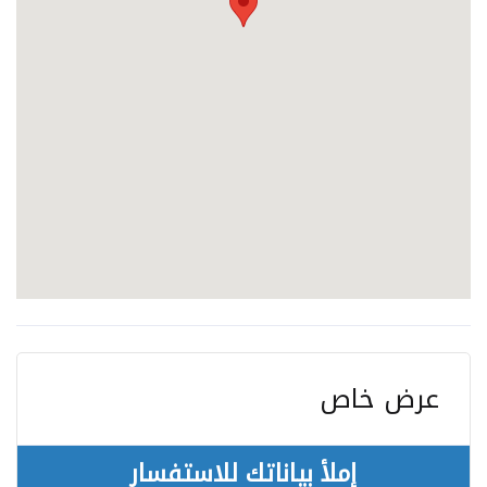
عرض خاص
إملأ بياناتك للاستفسار