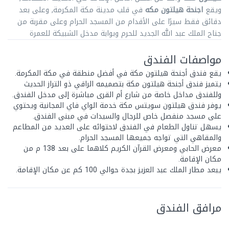
ويقع
اجنحة هيلتون مكه
في قلب مدينة مكة المكرمة, وعلى بعد
دقائق فقط سيرًا على الأقدام من المسجد الحرام وعلى مقربة من
جناح الملك عبد الله الجديد للحرم وبوابة مدخل الشبيكة للعمرة
مواصفات الفندق
يقع فندق أجنحة هيلتون مكة في أفضل منطقة في مكة المكرمة.
يتميز فندق أجنحة هيلتون مكة بتصميمه الراقي ذو التراز الحديث
وللفندق مداخل خاصة من شارع أم القرى مباشرة إلى مدخل الفندق.
يوفر فندق هيلتون سويتس مكة خدمة الواي فاي المجانية ويحتوي
على مسجد منفصل خاص للرجال والسيدات في مبنى الفندق.
يسهل تناول الطعام في الفندق لاحتوائه على العديد من المطاعم
والمقاهي التي تواجه جميعها المسجد الحرام.
معرض الحابي ومعرض القرآن الكريم كلاهما على بعد 138 م من
مكان الإقامة.
يبعد مطار الملك عبد العزيز بجدة حوالي 100 كم عن مكان الإقامة.
مرافق الفندق