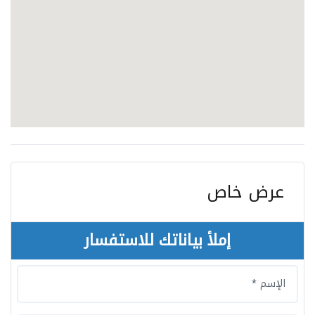
عرض خاص
إملأ بياناتك للاستفسار