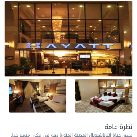
نظرة عامة
فندق
حياة انترناشيونال المدينة المنورة
يقع في مكان متميز جدا,