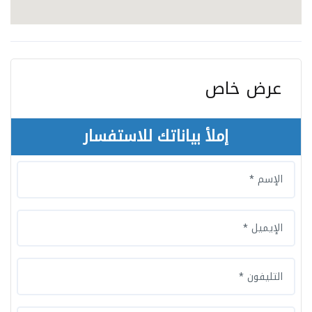
عرض خاص
إملأ بياناتك للاستفسار