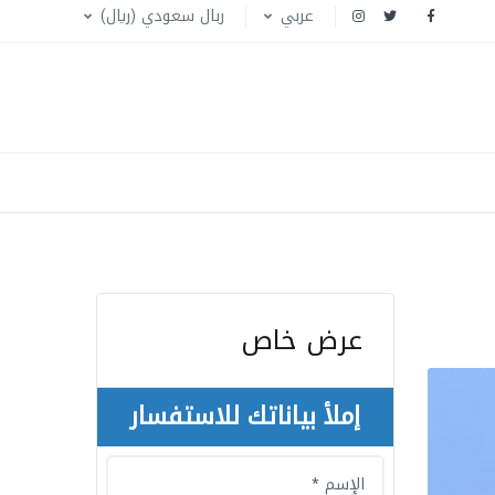
عربي
ربال سعودي (ريال)
عرض خاص
إملأ بياناتك للاستفسار