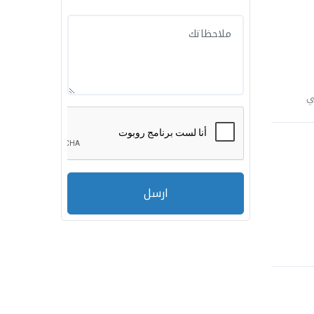
ي
ارسل