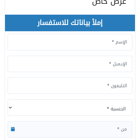
عرض خاص
إملأ بياناتك للاستفسار