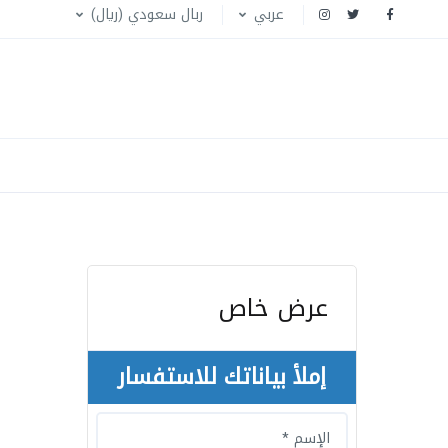
عربي
ربال سعودي (ريال)
عرض خاص
إملأ بياناتك للاستفسار