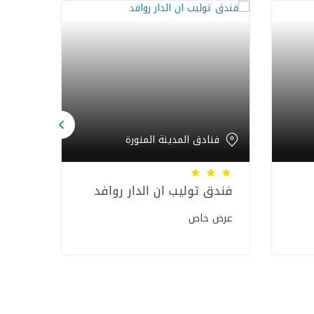
فنادق المدينة المنورة
فنا
فندق توليب ان الدار روافد
فندق
عرض خاص
عرض 