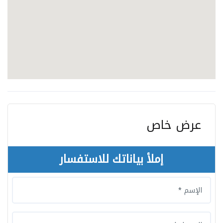
عرض خاص
إملأ بياناتك للاستفسار