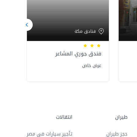
فنادق مكة
فن
فندق
فندق جوري المشاعر
عرض 
عرض خاص
طيران
انتقالات
حجز طيران
تأجير سيارات في مصر