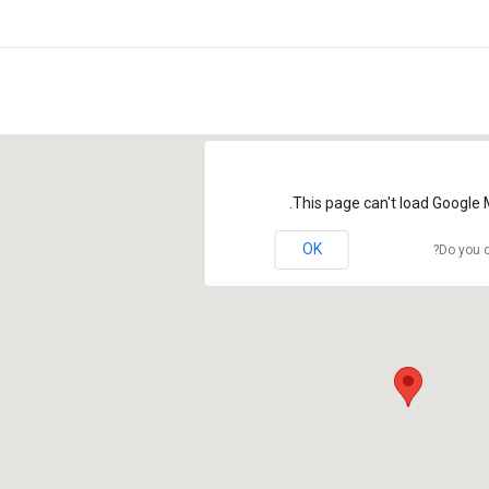
This page can't load Google 
OK
Do you o