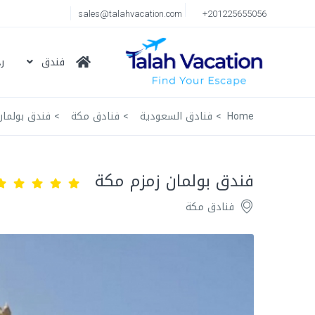
sales@talahvacation.com
+201225655056
فندق
ر
Home
فنادق السعودية
فنادق مكة
فندق بولمان
فندق بولمان زمزم مكة
فنادق مكة