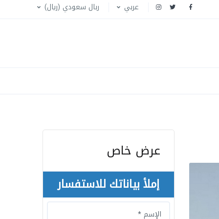
عربي
ربال سعودي (ريال)
عرض خاص
إملأ بياناتك للاستفسار