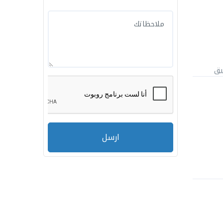
يق
ارسل