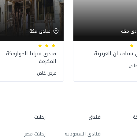
دق مكة
فنادق مكة
سناف ان العزيزية
فندق سرايا الجوارمكة
المكرمة
خاص
عرض خاص
ة
فندق
رحلات
فنادق السعودية
رحلات مصر